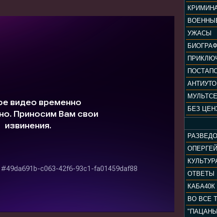
КРИМИН
ВОЕННЫ
УЖАСЫ
БИОГРА
ПРИКЛЮ
ПОСТАП
АНТИУТ
МУЛЬТС
БЕЗ ЦЕН
РАЗВЕД
ОПЕРГЕ
ОТВЕТЫ
КАБА40К
ВО ВСЕ 