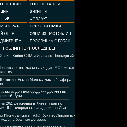
СОПРАНО С ГОБЛИНОМ (РАЗБОР СЕРИАЛА)
КОРОЛЬ ТАЛСЫ
АЦИЯ
ВИКИНГИ
 LIVE
ФОЛЛАУТ
ВЕЧЕРНИЙ ИЗЛУЧАТЕЛЬ
НОВОСТИ НАУКИ
Й ОПЕР
ОДНИ ИЗ НАС ГОБЛИН
ВЕЧЕР С ДМИТРИЕМ ПУЧКОВЫМ
ПРОСЛУШКА С ГОБЛИНОМ
ГОБЛИН ТВ (ПОСЛЕДНЕЕ)
 Хазин: Война США и Ирана за Персидский
Правительство Украины уходит, МОК может
нкротом
 Шемякин: Роман Медокс, часть 1: афера
зе
Как выглядел новгородский дружинник
Древней Руси
ews 202: детонация в Киеве, удар по
им НПЗ, очередное нападение на Иран
ро Итоги саммита НАТО, бунт во Львове из-
 мода на брачные договоры