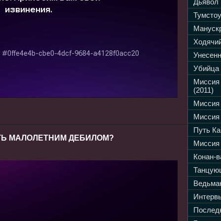
Дьявол 
Тумстоу
Манускр
Ходячий
Унесенн
Убийца 
Миссия
(2011)
Миссия 
Миссия 
Путь Ка
ЫТЬ МАЛОЛЕТНИМ ДЕБИЛОМ?
Миссия 
Конан-в
Танцующ
Ведьмак
Интервь
Последн