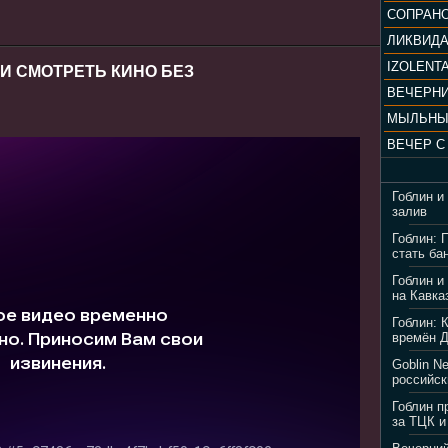
ЛИКВИД
IZOLENTA
 И СМОТРЕТЬ КИНО БЕЗ
МЫЛЬНЫ
Гоблин и
залив
Гоблин: 
стать ба
Гоблин и
на Кавка
Гоблин: 
времён 
Goblin N
российск
Гоблин п
за ТЦК и