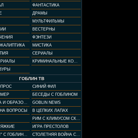
АЛ
ФАНТАСТИКА
Е
ДРАМЫ
МУЛЬТФИЛЬМЫ
ФИИ
ВЕСТЕРНЫ
ЧЕНИЯ
ФЭНТЕЗИ
ОКАЛИПТИКА
МИСТИКА
ОПИЯ
СЕРИАЛЫ
ЕРИАЛЫ
КРИМИНАЛЬНЫЕ КОМЕДИИ
ЗУРЫ
ГОБЛИН ТВ
ОПРОС
СИНИЙ ФИЛ
ЙМЕР
БЕСЕДЫ С ГОБЛИНОМ
КУЛЬТУРА И ОБРАЗОВАНИЕ
GOBLIN NEWS
 НА ВОПРОСЫ
В ЦЕПКИХ ЛАПАХ
РИМ С КЛИМУСОМ СКАРАБЕУСОМ
ТЯЖКИЕ
ИГРА ПРЕСТОЛОВ
"ПАЦАНЫ" С ГОБЛИНОМ
СТОЛЕТНЯЯ ВОЙНА С КЛИМОМ ЖУКОВЫМ И ГОБЛИНОМ