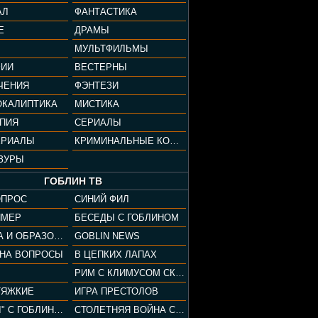
АЛ
ФАНТАСТИКА
Е
ДРАМЫ
МУЛЬТФИЛЬМЫ
ФИИ
ВЕСТЕРНЫ
ЧЕНИЯ
ФЭНТЕЗИ
ОКАЛИПТИКА
МИСТИКА
ОПИЯ
СЕРИАЛЫ
ЕРИАЛЫ
КРИМИНАЛЬНЫЕ КОМЕДИИ
ЗУРЫ
ГОБЛИН ТВ
ОПРОС
СИНИЙ ФИЛ
ЙМЕР
БЕСЕДЫ С ГОБЛИНОМ
КУЛЬТУРА И ОБРАЗОВАНИЕ
GOBLIN NEWS
 НА ВОПРОСЫ
В ЦЕПКИХ ЛАПАХ
РИМ С КЛИМУСОМ СКАРАБЕУСОМ
ТЯЖКИЕ
ИГРА ПРЕСТОЛОВ
"ПАЦАНЫ" С ГОБЛИНОМ
СТОЛЕТНЯЯ ВОЙНА С КЛИМОМ ЖУКОВЫМ И ГОБЛИНОМ