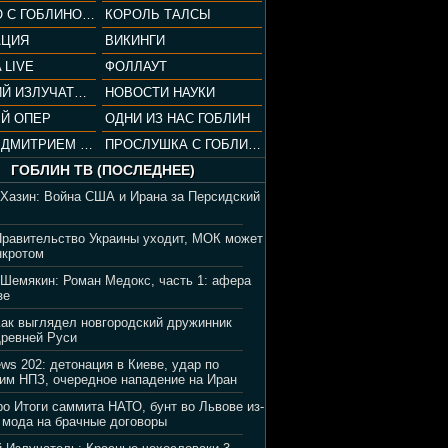
СОПРАНО С ГОБЛИНОМ (РАЗБОР СЕРИАЛА)
КОРОЛЬ ТАЛСЫ
АЦИЯ
ВИКИНГИ
 LIVE
ФОЛЛАУТ
ВЕЧЕРНИЙ ИЗЛУЧАТЕЛЬ
НОВОСТИ НАУКИ
Й ОПЕР
ОДНИ ИЗ НАС ГОБЛИН
ВЕЧЕР С ДМИТРИЕМ ПУЧКОВЫМ
ПРОСЛУШКА С ГОБЛИНОМ
ГОБЛИН ТВ (ПОСЛЕДНЕЕ)
 Хазин: Война США и Ирана за Персидский
Правительство Украины уходит, МОК может
нкротом
 Шемякин: Роман Медокс, часть 1: афера
зе
Как выглядел новгородский дружинник
Древней Руси
ews 202: детонация в Киеве, удар по
им НПЗ, очередное нападение на Иран
ро Итоги саммита НАТО, бунт во Львове из-
 мода на брачные договоры