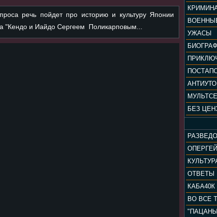
КРИМИН
проса речь пойдет про историю и культуру Японии
ВОЕННЫ
ба "Кендо и Иайдо Сергеем Поликарповым...
УЖАСЫ
БИОГРА
ПРИКЛЮ
ПОСТАП
АНТИУТ
МУЛЬТС
БЕЗ ЦЕН
РАЗВЕД
ОПЕРГЕ
ОТВЕТЫ
КАБА40К
ВО ВСЕ 