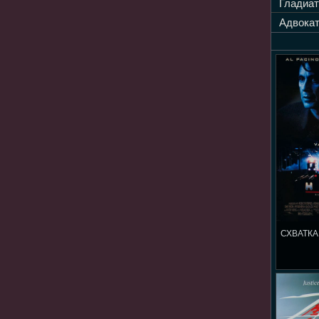
Гладиат
Адвокат
СХВАТКА