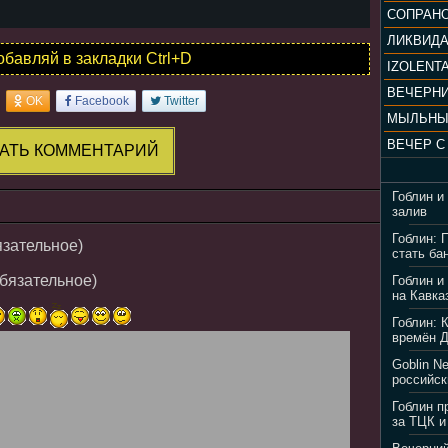
ЛИКВИД
обавляй в закладки Ctrl+D
IZOLENTA
OK
Facebook
Twitter
МЫЛЬНЫ
АТЬ КОММЕНТАРИЙ
Гоблин и
залив
Гоблин: 
язательное)
стать ба
обязательное)
Гоблин и
на Кавка
Гоблин: 
времён 
Goblin N
российск
Гоблин п
за ТЦК и