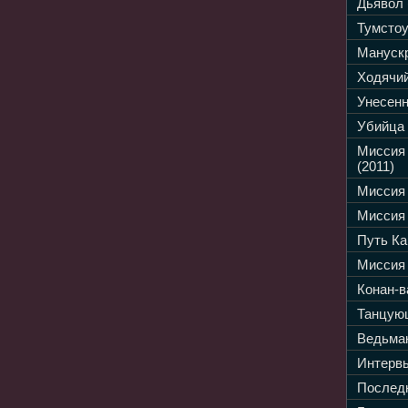
Дьявол 
Тумстоу
Манускр
Ходячий
Унесенн
Убийца 
Миссия
(2011)
Миссия 
Миссия 
Путь Ка
Миссия 
Конан-в
Танцующ
Ведьмак
Интервь
Последн