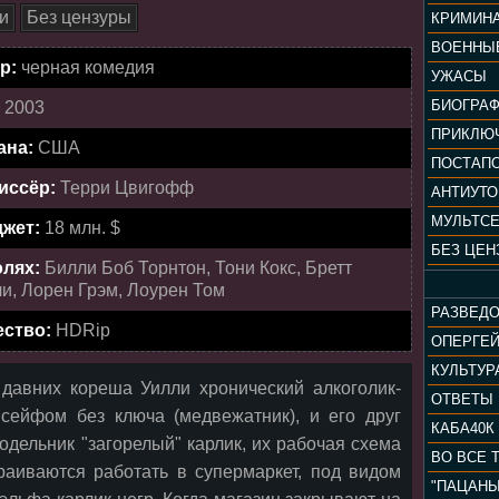
и
Без цензуры
КРИМИН
ВОЕННЫ
р:
черная комедия
УЖАСЫ
БИОГРА
:
2003
ПРИКЛЮ
ана:
США
ПОСТАП
иссёр:
Терри Цвигофф
АНТИУТ
МУЛЬТС
жет:
18 млн. $
БЕЗ ЦЕН
олях:
Билли Боб Торнтон, Тони Кокс, Бретт
и, Лорен Грэм, Лоурен Том
РАЗВЕД
ество:
HDRip
ОПЕРГЕ
давних кореша Уилли хронический алкоголик-
ОТВЕТЫ
сейфом без ключа (медвежатник), и его друг
КАБА40К
одельник "загорелый" карлик, их рабочая схема
ВО ВСЕ 
раиваются работать в супермаркет, под видом