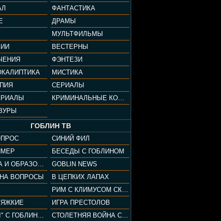
АЛ
ФАНТАСТИКА
Е
ДРАМЫ
МУЛЬТФИЛЬМЫ
ФИИ
ВЕСТЕРНЫ
ЧЕНИЯ
ФЭНТЕЗИ
ОКАЛИПТИКА
МИСТИКА
ОПИЯ
СЕРИАЛЫ
ЕРИАЛЫ
КРИМИНАЛЬНЫЕ КОМЕДИИ
ЗУРЫ
ГОБЛИН ТВ
ОПРОС
СИНИЙ ФИЛ
ЙМЕР
БЕСЕДЫ С ГОБЛИНОМ
КУЛЬТУРА И ОБРАЗОВАНИЕ
GOBLIN NEWS
 НА ВОПРОСЫ
В ЦЕПКИХ ЛАПАХ
РИМ С КЛИМУСОМ СКАРАБЕУСОМ
ТЯЖКИЕ
ИГРА ПРЕСТОЛОВ
"ПАЦАНЫ" С ГОБЛИНОМ
СТОЛЕТНЯЯ ВОЙНА С КЛИМОМ ЖУКОВЫМ И ГОБЛИНОМ