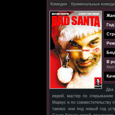
Комедии
Криминальные комеди
Жан
Год
Стр
Реж
Бюд
В р
Келл
Кач
Два 
еврей, мастер по открыванию 
Маркус и по совместительству п
такова: они под новый год уст