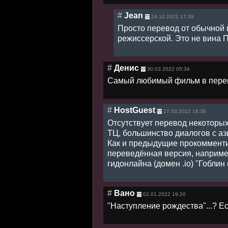
#
Jean
24.12.2022 17:39
Просто перевод от обычной 
режиссерской. Это не вина П
#
Денис
30.03.2022 05:34
Самый любимый фильм в перев
#
HostGuest
27.03.2022 16:39
Отсутствует перевод некоторых
ТЦ, большинство диалогов с аз
Как и предыдущие прокомменти
переведённая версия, например
гидонлайна (домен .io) "Гоблин
#
Вано
02.01.2022 19:20
"Наступление рождества"...? Е