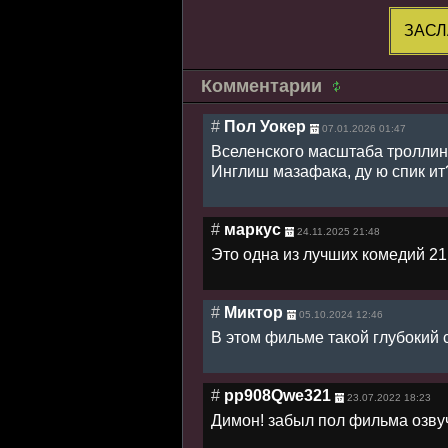
ЗАСЛ
Комментарии
#
Пол Уокер
07.01.2026 01:47
Вселенского масштаба троллин
Инглиш мазафака, ду ю спик ит?
#
маркус
24.11.2025 21:48
Это одна из лучших комедий 21
#
Миктор
05.10.2024 12:46
В этом фильме такой глубокий
#
pp908Qwe321
23.07.2022 18:23
Димон! забыл пол фильма озву