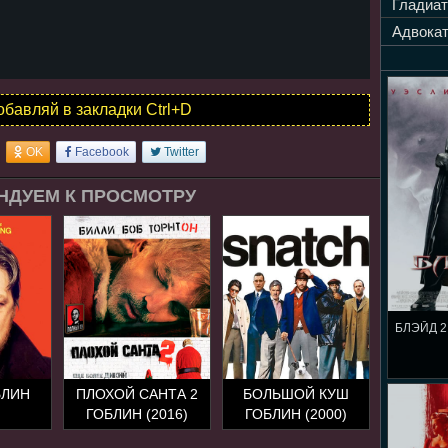
Гладиат
Адвокат
обавляй в закладки Ctrl+D
OK
Facebook
Twitter
НДУЕМ К ПРОСМОТРУ
БЛЭЙД 2
БЛИН
ПЛОХОЙ САНТА 2
БОЛЬШОЙ КУШ
ГОБЛИН (2016)
ГОБЛИН (2000)