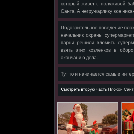
который живет с полуживой баб
Санта. А негру-карлику все ника
Подозрительное поведение плох
начальник охраны супермаркета
парни решили вломить суперм
взять этих козлёнков в обор
окончанию дела.
Тут то и начинается самые инте
Смотреть вторую часть
Плохой Санта