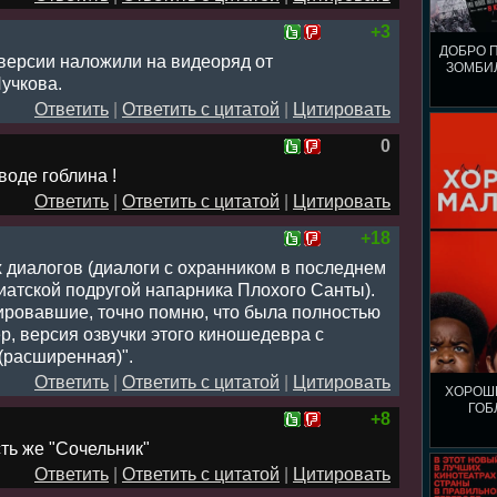
+3
ДОБРО 
версии наложили на видеоряд от
ЗОМБИ
учкова.
Ответить
|
Ответить с цитатой
|
Цитировать
0
оде гоблина !
Ответить
|
Ответить с цитатой
|
Цитировать
+18
 диалогов (диалоги с охранником в последнем
иатской подругой напарника Плохого Санты).
ровавшие, точно помню, что была полностью
, версия озвучки этого киношедевра с
 (расширенная)".
Ответить
|
Ответить с цитатой
|
Цитировать
ХОРОШ
ГОБ
+8
сть же "Сочельник"
Ответить
|
Ответить с цитатой
|
Цитировать