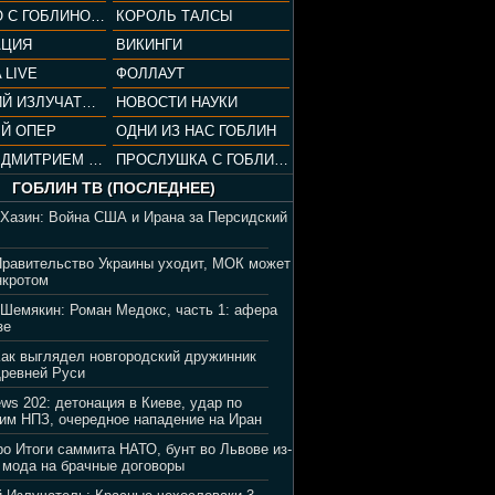
СОПРАНО С ГОБЛИНОМ (РАЗБОР СЕРИАЛА)
КОРОЛЬ ТАЛСЫ
АЦИЯ
ВИКИНГИ
 LIVE
ФОЛЛАУТ
ВЕЧЕРНИЙ ИЗЛУЧАТЕЛЬ
НОВОСТИ НАУКИ
Й ОПЕР
ОДНИ ИЗ НАС ГОБЛИН
ВЕЧЕР С ДМИТРИЕМ ПУЧКОВЫМ
ПРОСЛУШКА С ГОБЛИНОМ
ГОБЛИН ТВ (ПОСЛЕДНЕЕ)
 Хазин: Война США и Ирана за Персидский
Правительство Украины уходит, МОК может
нкротом
 Шемякин: Роман Медокс, часть 1: афера
зе
Как выглядел новгородский дружинник
Древней Руси
ews 202: детонация в Киеве, удар по
им НПЗ, очередное нападение на Иран
ро Итоги саммита НАТО, бунт во Львове из-
 мода на брачные договоры