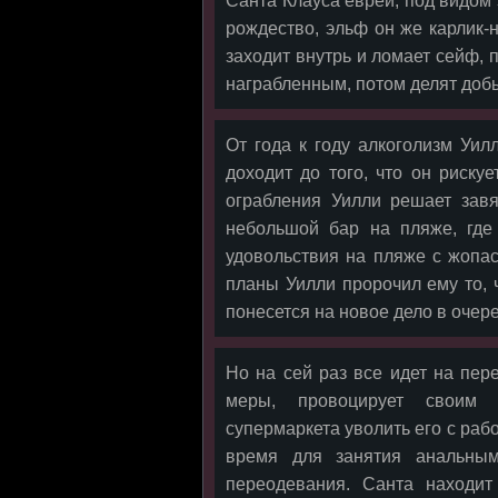
Санта Клауса еврей, под видом 
рождество, эльф он же карлик-
заходит внутрь и ломает сейф, 
награбленным, потом делят добыч
От года к году алкоголизм Уи
доходит до того, что он риску
ограбления Уилли решает зав
небольшой бар на пляже, где
удовольствия на пляже с жопа
планы Уилли пророчил ему то, 
понесется на новое дело в очере
Но на сей раз все идет на пер
меры, провоцирует своим 
супермаркета уволить его с раб
время для занятия анальным
переодевания. Санта находит