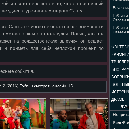
Вечерний
кой и свято верящего в то, что он настоящий
Вечерний
к не удается урезонить матерого Санту.
Гоблин и
Ответы н
ого Санты не могло не остаться без внимания и
Гоблин и
Ответы н
 смекает, с кем он столкнулся. Поняв, что эти
аркет на рождественскую выручку, он решает
ФЭНТЕЗ
от и поиметь для себя неплохой процент по
КРИМИН
ТРИЛЛЕ
БИОГРА
ресные события.
БОЕВИК
ВОЕННЫ
 2 (2016)
Гоблин смотреть онлайн HD
ИСТОРИ
ДРАМЫ
ЛУЧ
Неприка
Кинг-Кон