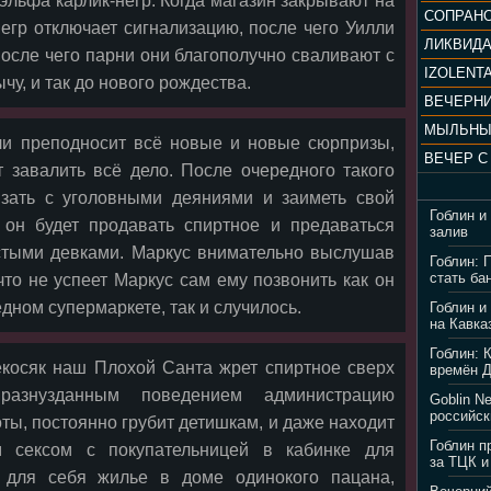
эльфа карлик-негр. Когда магазин закрывают на
негр отключает сигнализацию, после чего Уилли
ЛИКВИД
после чего парни они благополучно сваливают с
IZOLENTA
у, и так до нового рождества.
МЫЛЬНЫ
лли преподносит всё новые и новые сюрпризы,
ет завалить всё дело. После очередного такого
язать с уголовными деяниями и заиметь свой
Гоблин и
 он будет продавать спиртное и предаваться
залив
стыми девками. Маркус внимательно выслушав
Гоблин: 
стать ба
что не успеет Маркус сам ему позвонить как он
дном супермаркете, так и случилось.
Гоблин и
на Кавка
Гоблин: 
екосяк наш Плохой Санта жрет спиртное сверх
времён 
разнузданным поведением администрацию
Goblin N
российск
оты, постоянно грубит детишкам, и даже находит
Гоблин п
 сексом с покупательницей в кабинке для
за ТЦК и
 для себя жилье в доме одинокого пацана,