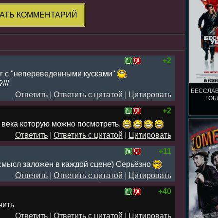
АТЬ КОММЕНТАРИЙ
+2
г с "непереведенными кусками"
///
БЕССЛА
Ответить
|
Ответить с цитатой
|
Цитировать
ГОБ
+2
 века которую можно посмотреть.
Ответить
|
Ответить с цитатой
|
Цитировать
+11
 смысл заложен в каждой сцене) Серьёзно
Ответить
|
Ответить с цитатой
|
Цитировать
+40
чить
Ответить
|
Ответить с цитатой
|
Цитировать