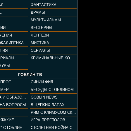
АЛ
ФАНТАСТИКА
Е
ДРАМЫ
МУЛЬТФИЛЬМЫ
ФИИ
ВЕСТЕРНЫ
ЧЕНИЯ
ФЭНТЕЗИ
ОКАЛИПТИКА
МИСТИКА
ОПИЯ
СЕРИАЛЫ
ЕРИАЛЫ
КРИМИНАЛЬНЫЕ КОМЕДИИ
ЗУРЫ
ГОБЛИН ТВ
ОПРОС
СИНИЙ ФИЛ
ЙМЕР
БЕСЕДЫ С ГОБЛИНОМ
КУЛЬТУРА И ОБРАЗОВАНИЕ
GOBLIN NEWS
 НА ВОПРОСЫ
В ЦЕПКИХ ЛАПАХ
РИМ С КЛИМУСОМ СКАРАБЕУСОМ
ТЯЖКИЕ
ИГРА ПРЕСТОЛОВ
"ПАЦАНЫ" С ГОБЛИНОМ
СТОЛЕТНЯЯ ВОЙНА С КЛИМОМ ЖУКОВЫМ И ГОБЛИНОМ