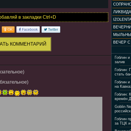
ЛИКВИД
обавляй в закладки Ctrl+D
IZOLENTA
OK
Facebook
Twitter
МЫЛЬНЫ
АТЬ КОММЕНТАРИЙ
Гоблин и
залив
Гоблин: 
язательное)
стать ба
обязательное)
Гоблин и
на Кавка
Гоблин: 
времён 
Goblin N
российск
Гоблин п
за ТЦК и