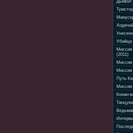
Дьявол 
Тумстоу
Манускр
Ходячий
Унесенн
Убийца 
Миссия
(2011)
Миссия 
Миссия 
Путь Ка
Миссия 
Конан-в
Танцующ
Ведьмак
Интервь
Последн