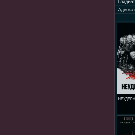
Гладиат
Адвокат
НЕУДЕР