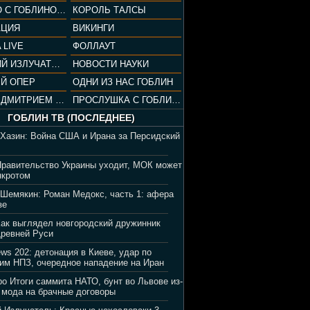
СОПРАНО С ГОБЛИНОМ (РАЗБОР СЕРИАЛА)
КОРОЛЬ ТАЛСЫ
АЦИЯ
ВИКИНГИ
 LIVE
ФОЛЛАУТ
ВЕЧЕРНИЙ ИЗЛУЧАТЕЛЬ
НОВОСТИ НАУКИ
Й ОПЕР
ОДНИ ИЗ НАС ГОБЛИН
ВЕЧЕР С ДМИТРИЕМ ПУЧКОВЫМ
ПРОСЛУШКА С ГОБЛИНОМ
ГОБЛИН ТВ (ПОСЛЕДНЕЕ)
 Хазин: Война США и Ирана за Персидский
Правительство Украины уходит, МОК может
нкротом
 Шемякин: Роман Медокс, часть 1: афера
зе
Как выглядел новгородский дружинник
Древней Руси
ews 202: детонация в Киеве, удар по
им НПЗ, очередное нападение на Иран
ро Итоги саммита НАТО, бунт во Львове из-
 мода на брачные договоры