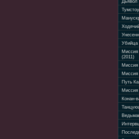
Дьявол 
Тумстоу
Манускр
Ходячий
Унесенн
Убийца 
Миссия
(2011)
Миссия 
Миссия 
Путь Ка
Миссия 
Конан-в
Танцующ
Ведьмак
Интервь
Последн