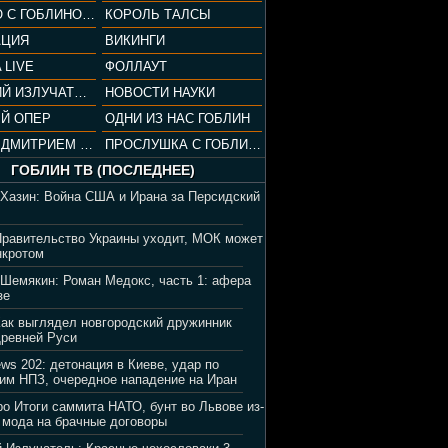
СОПРАНО С ГОБЛИНОМ (РАЗБОР СЕРИАЛА)
КОРОЛЬ ТАЛСЫ
АЦИЯ
ВИКИНГИ
 LIVE
ФОЛЛАУТ
ВЕЧЕРНИЙ ИЗЛУЧАТЕЛЬ
НОВОСТИ НАУКИ
Й ОПЕР
ОДНИ ИЗ НАС ГОБЛИН
ВЕЧЕР С ДМИТРИЕМ ПУЧКОВЫМ
ПРОСЛУШКА С ГОБЛИНОМ
ГОБЛИН ТВ (ПОСЛЕДНЕЕ)
 Хазин: Война США и Ирана за Персидский
Правительство Украины уходит, МОК может
нкротом
 Шемякин: Роман Медокс, часть 1: афера
зе
Как выглядел новгородский дружинник
Древней Руси
ews 202: детонация в Киеве, удар по
им НПЗ, очередное нападение на Иран
ро Итоги саммита НАТО, бунт во Львове из-
 мода на брачные договоры