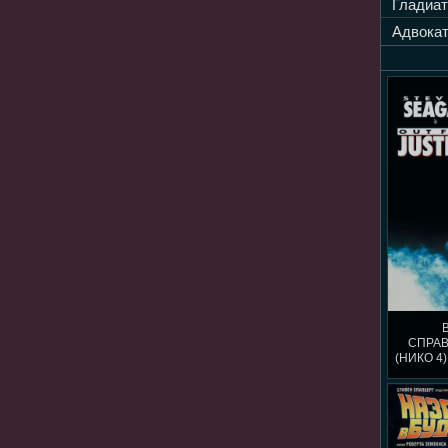
Гладиат
Адвокат
СПРА
(НИКО 4)