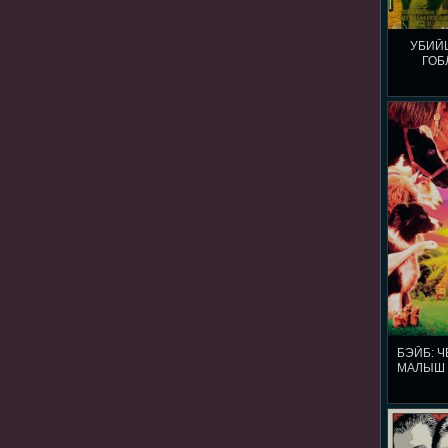
УБИЙ
ГОБ
БЭЙБ: 
МАЛЫШ Г