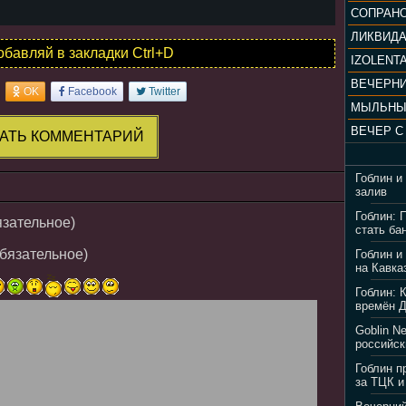
ЛИКВИД
обавляй в закладки Ctrl+D
IZOLENTA
OK
Facebook
Twitter
МЫЛЬНЫ
АТЬ КОММЕНТАРИЙ
Гоблин и
залив
Гоблин: 
язательное)
стать ба
обязательное)
Гоблин и
на Кавка
Гоблин: 
времён 
Goblin N
российск
Гоблин п
за ТЦК и