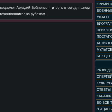
КРИМИН
 социолог Аркадий Бейненсон, и речь в сегодняшнем
ВОЕННЫ
ечественников за рубежом...
УЖАСЫ
БИОГРА
ПРИКЛЮ
ПОСТАП
АНТИУТ
МУЛЬТС
БЕЗ ЦЕН
РАЗВЕД
ОПЕРГЕ
ОТВЕТЫ
КАБА40К
ВО ВСЕ 