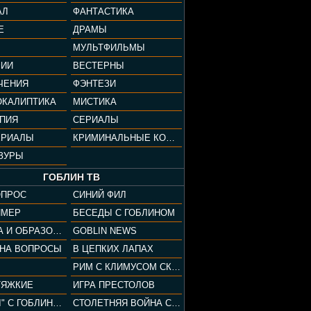
АЛ
ФАНТАСТИКА
Е
ДРАМЫ
МУЛЬТФИЛЬМЫ
ФИИ
ВЕСТЕРНЫ
ЧЕНИЯ
ФЭНТЕЗИ
ОКАЛИПТИКА
МИСТИКА
ОПИЯ
СЕРИАЛЫ
ЕРИАЛЫ
КРИМИНАЛЬНЫЕ КОМЕДИИ
ЗУРЫ
ГОБЛИН ТВ
ОПРОС
СИНИЙ ФИЛ
ЙМЕР
БЕСЕДЫ С ГОБЛИНОМ
КУЛЬТУРА И ОБРАЗОВАНИЕ
GOBLIN NEWS
 НА ВОПРОСЫ
В ЦЕПКИХ ЛАПАХ
РИМ С КЛИМУСОМ СКАРАБЕУСОМ
ТЯЖКИЕ
ИГРА ПРЕСТОЛОВ
"ПАЦАНЫ" С ГОБЛИНОМ
СТОЛЕТНЯЯ ВОЙНА С КЛИМОМ ЖУКОВЫМ И ГОБЛИНОМ