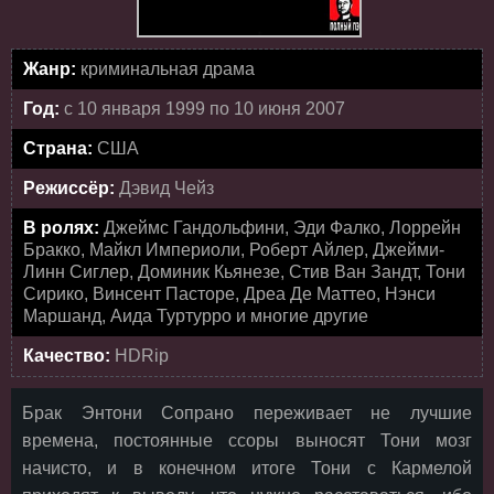
Жанр:
криминальная драма
Год:
с 10 января 1999 по 10 июня 2007
Страна:
США
Режиссёр:
Дэвид Чейз
В ролях:
Джеймс Гандольфини, Эди Фалко, Лоррейн
Бракко, Майкл Империоли, Роберт Айлер, Джейми-
Линн Сиглер, Доминик Кьянезе, Стив Ван Зандт, Тони
Сирико, Винсент Пасторе, Дреа Де Маттео, Нэнси
Маршанд, Аида Туртурро и многие другие
Качество:
HDRip
Брак Энтони Сопрано переживает не лучшие
времена, постоянные ссоры выносят Тони мозг
начисто, и в конечном итоге Тони с Кармелой