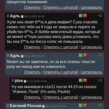
процентов понимания
Ответить
|
Ответить с цитатой
|
Цитировать
+2
#
Адль
09.11.2025 20:06
Хули она лезет б**ть в дела мафии? Сука спасибо
скажи, что тебя на 4 года не закрыли в тюряге за
убийство б**ть. А бобби мякготелый мудак, который
не может е**ную шалаву-жену дома успокоить, что
бы она б**ть на босса голос не повышала.
Ответить
|
Ответить с цитатой
|
Цитировать
+1
#
Адль
08.11.2025 20:10
Может вы не заметили, но за все сезоны тони ни
разу ни перед кем не извинился.
Ответить
|
Ответить с цитатой
|
Цитировать
+1
#
jdoe
21.11.2025 16:33
Ну как минимум в s1e11 после 44:15 он сказал:
"Извини, Поли" (I'm sorry, Paulie)
Ответить
|
Ответить с цитатой
|
Цитировать
+6
#
Евгений Россия
04.10.2025 10:56