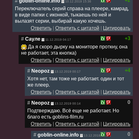
+2
#
goblin-online.info
10.12.2019 15:36
Переключатель серий справа на плеере, камрад,
в виде папки с иконкой, тыкаешь по ней и
вылазят серии, выбирай какую хочешь.
Ответить
|
Ответить с цитатой
|
Цитировать
+3
#
Сауле
11.12.2019 04:17
Да я скоро дырку на мониторе проткну, она
не работает, эта кнопка)
Ответить
|
Ответить с цитатой
|
Цитировать
+4
#
Neopoz
13.12.2019 00:17
Хотя нет, там тоже не работает. один и тот
же плеер.
Ответить
|
Ответить с цитатой
|
Цитировать
0
#
Neopoz
13.12.2019 00:14
Подтверждаю. Всё еще не работает. Но
благо есть goblins-film.ru
Ответить
|
Ответить с цитатой
|
Цитировать
0
#
goblin-online.info
13.12.2019