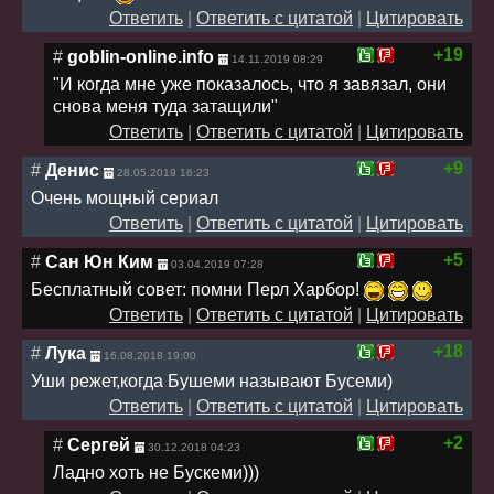
Ответить
|
Ответить с цитатой
|
Цитировать
+19
#
goblin-online.info
14.11.2019 08:29
"И когда мне уже показалось, что я завязал, они
снова меня туда затащили"
Ответить
|
Ответить с цитатой
|
Цитировать
+9
#
Денис
28.05.2019 16:23
Очень мощный сериал
Ответить
|
Ответить с цитатой
|
Цитировать
+5
#
Сан Юн Ким
03.04.2019 07:28
Бесплатный совет: помни Перл Харбор!
Ответить
|
Ответить с цитатой
|
Цитировать
+18
#
Лука
16.08.2018 19:00
Уши режет,когда Бушеми называют Бусеми)
Ответить
|
Ответить с цитатой
|
Цитировать
+2
#
Сергей
30.12.2018 04:23
Ладно хоть не Бускеми)))