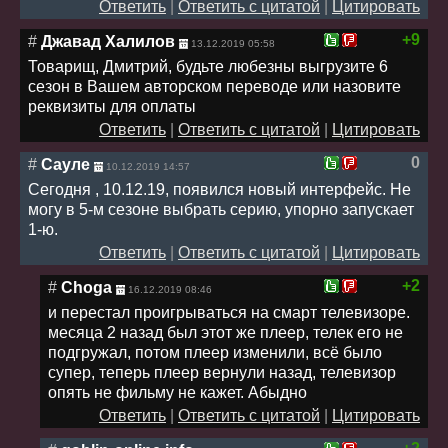
Ответить
|
Ответить с цитатой
|
Цитировать
+9
#
Джавад Халилов
13.12.2019 05:58
Товарищ, Дмитрий, будьте любезны выгрузите 6
сезон в Вашем авторском переводе или назовите
реквизиты для оплаты
Ответить
|
Ответить с цитатой
|
Цитировать
0
#
Сауле
10.12.2019 14:57
Сегодня , 10.12.19, появился новый интерфейс. Не
могу в 5-м сезоне выбрать серию, упорно запускает
1-ю.
Ответить
|
Ответить с цитатой
|
Цитировать
+2
#
Choga
16.12.2019 08:46
и перестал проигрываться на смарт телевизоре.
месяца 2 назад был этот же плеер, телек его не
подгружал, потом плеер изменили, всё было
супер, теперь плеер вернули назад, телевизор
опять не фильму не кажет. Абыдно
Ответить
|
Ответить с цитатой
|
Цитировать