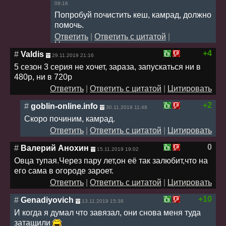
09:16
Попробуй почистить кеш, камрад, должно
помочь.
Ответить
|
Ответить с цитатой
|
Цитировать
+4
#
Valdis
29.11.2019 21:16
5 сезон 3 серия не хочет, зараза, запускаться ни в
480р, ни в 720р
Ответить
|
Ответить с цитатой
|
Цитировать
+2
#
goblin-online.info
30.11.2019 11:48
Скоро починим, камрад.
Ответить
|
Ответить с цитатой
|
Цитировать
0
#
Валерий Анохин
15.11.2019 19:02
Овца тупая.Через пару лет,он её так залюбит,что на
его сама в огороде зароет.
Ответить
|
Ответить с цитатой
|
Цитировать
+10
#
Genadiyovich
13.11.2019 15:38
И когда я думал что завязал, они снова меня туда
затащили