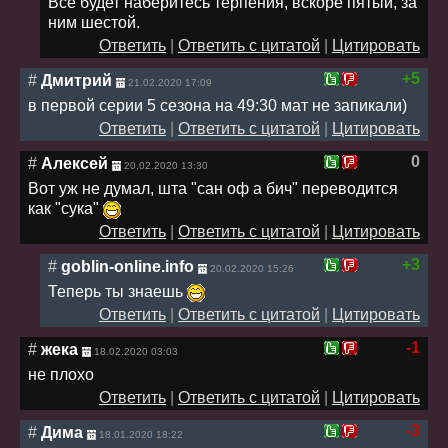
Всё будет наберитесь терпения, вскоре пятый, за
ним шестой.
Ответить
|
Ответить с цитатой
|
Цитировать
+5
#
Дмитрий
21.02.2020 17:09
в первой серии 5 сезона на 49:30 мат не запикали)
Ответить
|
Ответить с цитатой
|
Цитировать
0
#
Алексей
20.02.2020 13:30
Вот уж не думал, шта "сан оф а бич" переводится
как "сука"
Ответить
|
Ответить с цитатой
|
Цитировать
+3
#
goblin-online.info
20.02.2020 15:26
Теперь ты знаешь
Ответить
|
Ответить с цитатой
|
Цитировать
-1
#
жека
18.02.2020 03:03
не плохо
Ответить
|
Ответить с цитатой
|
Цитировать
-3
#
Дима
18.01.2020 18:22