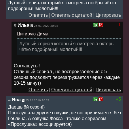
Лутшый сериал который я смотрел а октёры чётко
подобраны!!!молотый!!!
Ответить
|
Ответить с цитатой
|
Цитировать
-1
#
Илья
25.01.2020 20:38
Цитирую Дима:
Лутшый сериал который я смотрел а октёры
чётко подобраны!!!молотый!!!
Соглашусь !
Отличный сериал , но воспроизведение с 5
сезона подводит( перезагружается через каждые
10-15 минут)
Ответить
|
Ответить с цитатой
|
Цитировать
+5
#
Яна
25.12.2019 16:22
Даешь 6й сезон!)
Прослушала другие озвучки, не воспринимается без
Гоблина. А озвучка Фокса - только с сериалом
«Прослушка» ассоциируется)