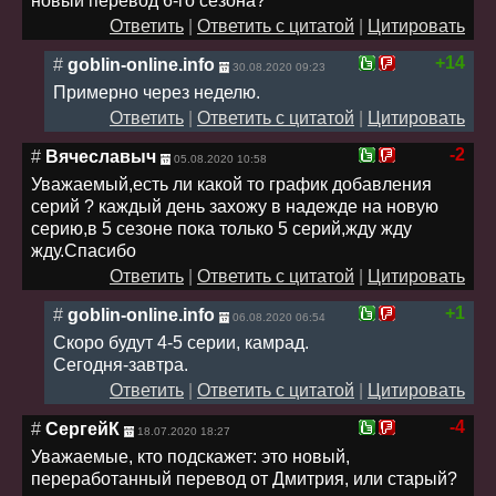
новый перевод 6-го сезона?
Ответить
|
Ответить с цитатой
|
Цитировать
+14
#
goblin-online.info
30.08.2020 09:23
Примерно через неделю.
Ответить
|
Ответить с цитатой
|
Цитировать
-2
#
Вячеславыч
05.08.2020 10:58
Уважаемый,есть ли какой то график добавления
серий ? каждый день захожу в надежде на новую
серию,в 5 сезоне пока только 5 серий,жду жду
жду.Спасибо
Ответить
|
Ответить с цитатой
|
Цитировать
+1
#
goblin-online.info
06.08.2020 06:54
Скоро будут 4-5 серии, камрад.
Сегодня-завтра.
Ответить
|
Ответить с цитатой
|
Цитировать
-4
#
СергейК
18.07.2020 18:27
Уважаемые, кто подскажет: это новый,
переработанный перевод от Дмитрия, или старый?