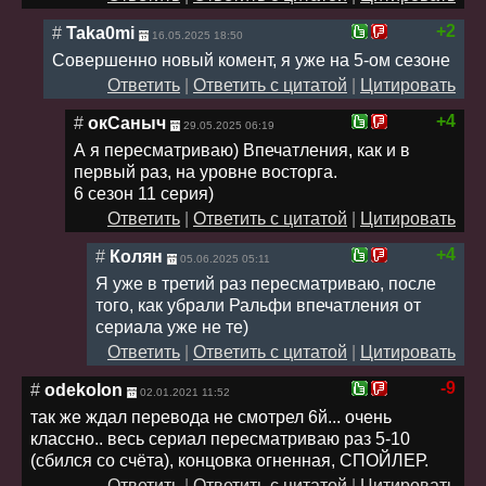
+2
#
Taka0mi
16.05.2025 18:50
Совершенно новый комент, я уже на 5-ом сезоне
Ответить
|
Ответить с цитатой
|
Цитировать
+4
#
окСаныч
29.05.2025 06:19
А я пересматриваю) Впечатления, как и в
первый раз, на уровне восторга.
6 сезон 11 серия)
Ответить
|
Ответить с цитатой
|
Цитировать
+4
#
Колян
05.06.2025 05:11
Я уже в третий раз пересматриваю, после
того, как убрали Ральфи впечатления от
сериала уже не те)
Ответить
|
Ответить с цитатой
|
Цитировать
-9
#
odekolon
02.01.2021 11:52
так же ждал перевода не смотрел 6й... очень
классно.. весь сериал пересматриваю раз 5-10
(сбился со счёта), концовка огненная, СПОЙЛЕР.
Ответить
|
Ответить с цитатой
|
Цитировать