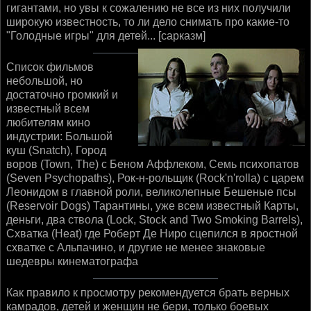
гигантами, но увы к сожалению не все из них получили
широкую известность, то ли дело снимать про какие-то
"Голодные игры" для детей... [сарказм]
Список фильмов
небольшой, но
достаточно громкий и
известный всем
любителям кино
индустрии: Большой
куш (Snatch), Город
воров (Town, The) с Беном Аффлеком, Семь психопатов
(Seven Psychopaths), Рок-н-рольщик (Rock'n'rolla) с царем
Леонидом в главной роли, великолепные Бешеные псы
(Reservoir Dogs) Тарантины, уже всем известный Карты,
деньги, два ствола (Lock, Stock and Two Smoking Barrels),
Схватка (Heat) где Роберт Де Ниро сцепился в яростной
схватке с Альпачино, и другие не менее знаковые
шедевры кинематографа
Как правило к просмотру рекомендуется брать верных
камрадов, детей и женщин не бери, только боевых