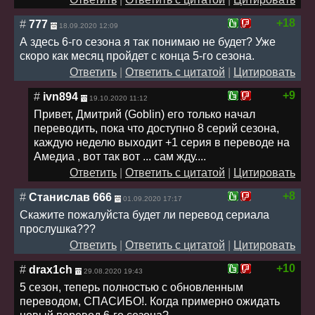
+18
#
777
18.09.2020 12:09
А здесь 6-го сезона я так понимаю не будет? Уже
скоро как месяц пройдет с конца 5-го сезона.
Ответить
|
Ответить с цитатой
|
Цитировать
+9
#
ivn894
19.10.2020 11:12
Привет, Дмитрий (Goblin) его только начал
переводить, пока что доступно 8 серий сезона,
каждую неделю выходит +1 серия в переводе на
Амедиа , вот так вот ... сам жду....
Ответить
|
Ответить с цитатой
|
Цитировать
+8
#
Станислав 666
01.09.2020 17:17
Скажите пожалуйста будет ли перевод сериала
прослушка???
Ответить
|
Ответить с цитатой
|
Цитировать
+10
#
drax1ch
29.08.2020 19:43
5 сезон, теперь полностью с обновленным
переводом, СПАСИБО!. Когда примерно ожидать