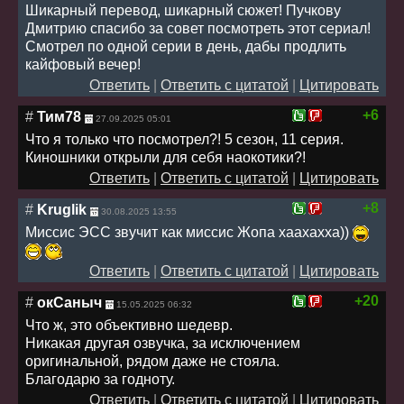
Шикарный перевод, шикарный сюжет! Пучкову
Дмитрию спасибо за совет посмотреть этот сериал!
Смотрел по одной серии в день, дабы продлить
кайфовый вечер!
Ответить
|
Ответить с цитатой
|
Цитировать
+6
#
Тим78
27.09.2025 05:01
Что я только что посмотрел?! 5 сезон, 11 серия.
Киношники открыли для себя наокотики?!
Ответить
|
Ответить с цитатой
|
Цитировать
+8
#
Kruglik
30.08.2025 13:55
Миссис ЭСС звучит как миссис Жопа хаахахха))
Ответить
|
Ответить с цитатой
|
Цитировать
+20
#
окСаныч
15.05.2025 06:32
Что ж, это объективно шедевр.
Никакая другая озвучка, за исключением
оригинальной, рядом даже не стояла.
Благодарю за годноту.
Ответить
|
Ответить с цитатой
|
Цитировать