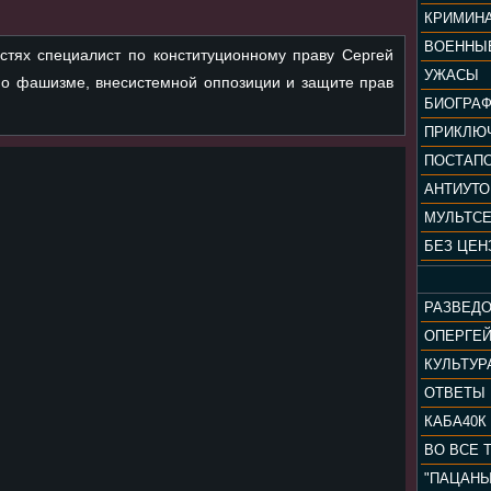
КРИМИН
ВОЕННЫ
остях специалист по конституционному праву Сергей
УЖАСЫ
 о фашизме, внесистемной оппозиции и защите прав
БИОГРА
ПРИКЛЮ
ПОСТАП
АНТИУТ
МУЛЬТС
БЕЗ ЦЕН
РАЗВЕД
ОПЕРГЕ
ОТВЕТЫ
КАБА40К
ВО ВСЕ 