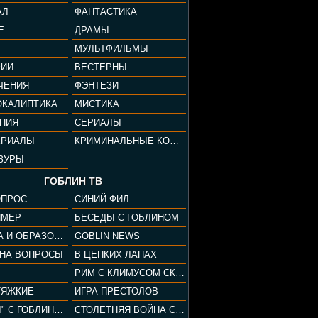
АЛ
ФАНТАСТИКА
Е
ДРАМЫ
МУЛЬТФИЛЬМЫ
ФИИ
ВЕСТЕРНЫ
ЧЕНИЯ
ФЭНТЕЗИ
ОКАЛИПТИКА
МИСТИКА
ОПИЯ
СЕРИАЛЫ
ЕРИАЛЫ
КРИМИНАЛЬНЫЕ КОМЕДИИ
ЗУРЫ
ГОБЛИН ТВ
ОПРОС
СИНИЙ ФИЛ
ЙМЕР
БЕСЕДЫ С ГОБЛИНОМ
КУЛЬТУРА И ОБРАЗОВАНИЕ
GOBLIN NEWS
 НА ВОПРОСЫ
В ЦЕПКИХ ЛАПАХ
РИМ С КЛИМУСОМ СКАРАБЕУСОМ
ТЯЖКИЕ
ИГРА ПРЕСТОЛОВ
"ПАЦАНЫ" С ГОБЛИНОМ
СТОЛЕТНЯЯ ВОЙНА С КЛИМОМ ЖУКОВЫМ И ГОБЛИНОМ