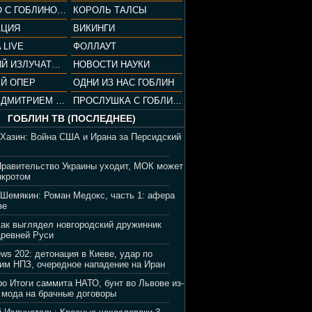
СОПРАНО С ГОБЛИНОМ (РАЗБОР СЕРИАЛА)
КОРОЛЬ ТАЛСЫ
АЦИЯ
ВИКИНГИ
 LIVE
ФОЛЛАУТ
ВЕЧЕРНИЙ ИЗЛУЧАТЕЛЬ
НОВОСТИ НАУКИ
Й ОПЕР
ОДНИ ИЗ НАС ГОБЛИН
ВЕЧЕР С ДМИТРИЕМ ПУЧКОВЫМ
ПРОСЛУШКА С ГОБЛИНОМ
ГОБЛИН ТВ (ПОСЛЕДНЕЕ)
 Хазин: Война США и Ирана за Персидский
Правительство Украины уходит, МОК может
нкротом
 Шемякин: Роман Медокс, часть 1: афера
зе
Как выглядел новгородский дружинник
Древней Руси
ews 202: детонация в Киеве, удар по
им НПЗ, очередное нападение на Иран
ро Итоги саммита НАТО, бунт во Львове из-
 мода на брачные договоры