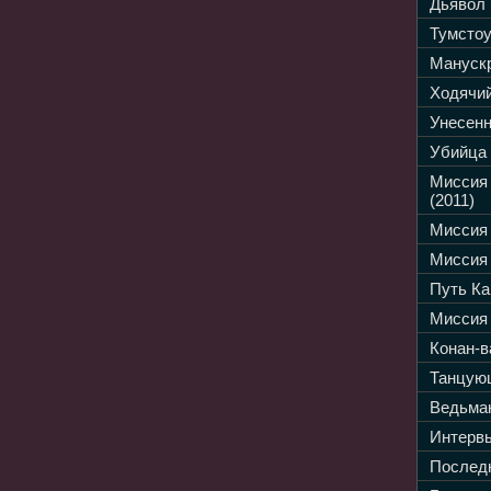
Дьявол 
Тумстоу
Манускр
Ходячий
Унесенн
Убийца 
Миссия
(2011)
Миссия 
Миссия 
Путь Ка
Миссия 
Конан-в
Танцующ
Ведьмак
Интервь
Последн