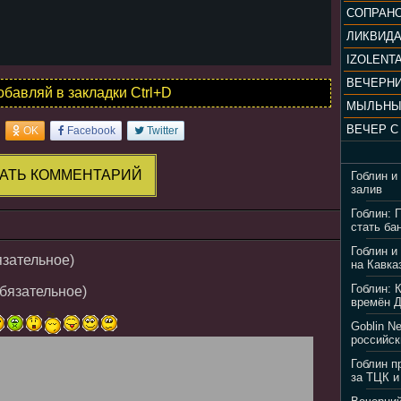
ЛИКВИД
IZOLENTA
обавляй в закладки Ctrl+D
МЫЛЬНЫ
OK
Facebook
Twitter
АТЬ КОММЕНТАРИЙ
Гоблин и
залив
Гоблин: 
стать ба
Гоблин и
язательное)
на Кавка
Гоблин: 
обязательное)
времён 
Goblin N
российск
Гоблин п
за ТЦК и